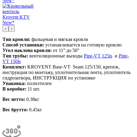
‹
›
Тип кровли:
фальцевая и мягкая кровля
Способ установки:
устанавливается на готовую кровлю
Угол наклона кровли:
от 11° до 50°
Тип трубы:
вентиляционные выходы
Pipe-VT 125is
и
Pipe-
VT 150is
Комплект:
KROVENT Base-VT Seam 125/150, крепеж,
инструкция по монтажу, уплотнительная лента, уплотнитель
гидрозатвора, ИНСТРУКЦИЯ по установке
Упаковка:
полиэтилен
В коробке:
11 шт.
Вес нетто:
0.38кг
Вес брутто:
0.45кг