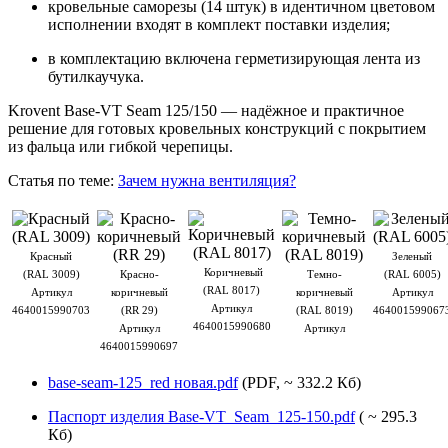
кровельные саморезы (14 штук) в идентичном цветовом
исполнении входят в комплект поставки изделия;
в комплектацию включена герметизирующая лента из
бутилкаучука.
Krovent Base-VT Seam 125/150 — надёжное и практичное
решение для готовых кровельных конструкций с покрытием
из фальца или гибкой черепицы.
Статья по теме:
Зачем нужна вентиляция?
Красный
Зеленый
Коричневый
(RAL 3009)
Красно-
Темно-
(RAL 6005)
(RAL 8017)
Артикул
коричневый
коричневый
Артикул
Артикул
4640015990703
(RR 29)
(RAL 8019)
464001599067
4640015990680
Артикул
Артикул
4640015990697
base-seam-125_red новая.pdf
(PDF, ~ 332.2 Кб)
Паспорт изделия Base-VT_Seam_125-150.pdf
( ~ 295.3
Кб)