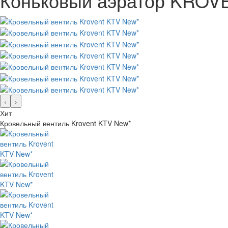
Коньковый аэратор KROV
‹
›
Хит
Кровельный вентиль Krovent KTV New*