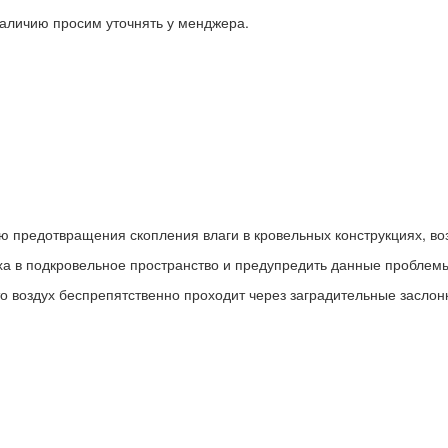
 наличию просим уточнять у менджера.
ю предотвращения скопления влаги в кровельных конструкциях, во
уха в подкровельное пространство и предупредить данные проблем
воздух беспрепятственно проходит через заградительные заслонки