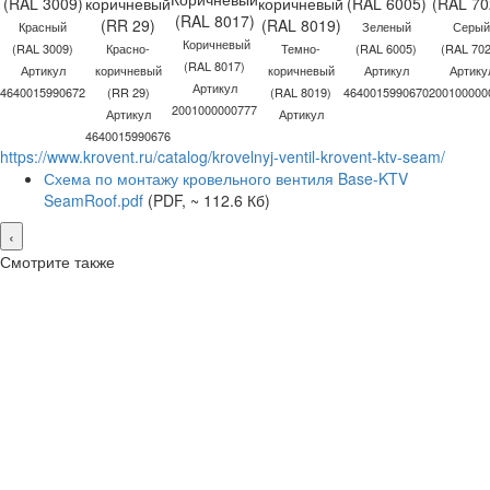
Красный
Зеленый
Серый
Коричневый
(RAL 3009)
Красно-
Темно-
(RAL 6005)
(RAL 702
(RAL 8017)
Артикул
коричневый
коричневый
Артикул
Артику
Артикул
4640015990672
(RR 29)
(RAL 8019)
4640015990670
200100000
2001000000777
Артикул
Артикул
4640015990676
https://www.krovent.ru/catalog/krovelnyj-ventil-krovent-ktv-seam/
Схема по монтажу кровельного вентиля Base-KTV
SeamRoof.pdf
(PDF, ~ 112.6 Кб)
‹
Смотрите также